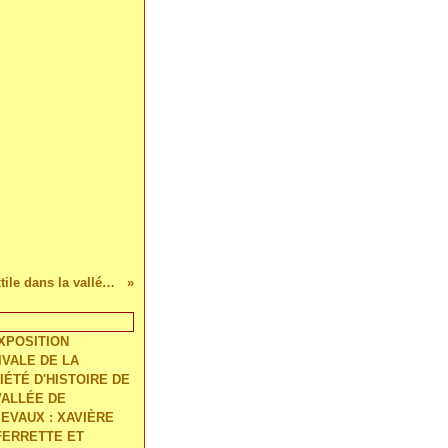
ZELLER-FRÈRES L'Épopée du textile dans la vallée de la Doller - Ouvrage de Théo Behra