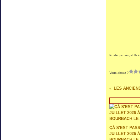
Posté par sergeblh à
Vous aimez ?
ÇÀ S'EST PAS
JUILLET 2026 À
BOURBACH-LE