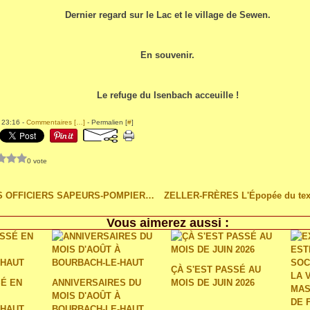
Dernier regard sur le Lac et le village de Sewen.
En souvenir.
Le refuge du Isenbach acceuille !
 23:16 -
Commentaires [
…
]
- Permalien [
#
]
0 vote
LES ANCIENS OFFICIERS SAPEURS-POMPIERS THUR DOLLER EN FORÊT NOIRE
Vous aimerez aussi :
ÇÀ S'EST PASSÉ AU
SÉ EN
ANNIVERSAIRES DU
MOIS DE JUIN 2026
MOIS D'AOÛT À
-HAUT
BOURBACH-LE-HAUT