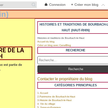
Connexion
+
Créer mon blog
HISTOIRES ET TRADITIONS DE BOURBACH-L
HAUT (HAUT-RHIN)
Histoires et traditions de Bourbach-le-Haut
Accueil du blog
Créer un blog avec CanalBlog
RE DE LA
RECHERCHE
H
x est partie de
.
Contacter le propriétaire du blog
CATÉGORIES PRINCIPALES
1. Accueil
2.Patrimoine de Bourbach-le-Haut
3.Histoire de Bourbach-le-Haut
4. Vie du village
5. Sapeurs-Pompiers