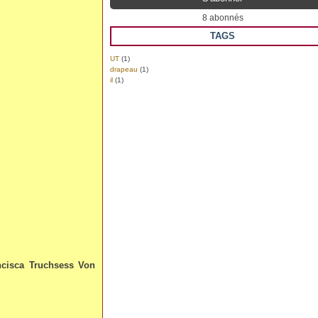
8 abonnés
TAGS
UT
(1)
drapeau
(1)
il
(1)
ancisca Truchsess Von