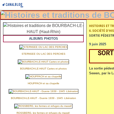
HISTOIRES ET T
6. SOCIÉTÉ D'H
SORTIE PÉDESTR
ALBUMS PHOTOS
9 juin 2025
SORT
STERNSEE OU LAC DES PERCHES
La sortie pédest
BOURBACH-LE-HAUT Cartes et photos
Sewen, par le L
HOUPPACH et sa chapelle
BOURBACH-LE-HAUT - Guerre 1939 - 1945 -Libération
ROSSBERG, les fermes et refuges du massif.