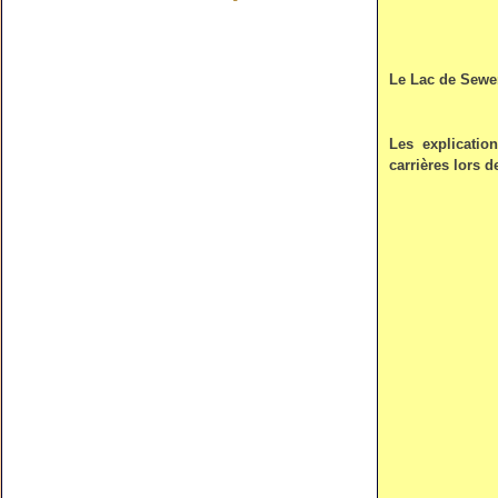
Le Lac de Sewen
Les explication
carrières lors d