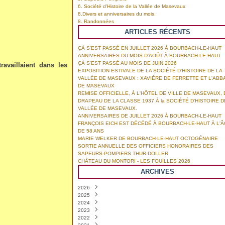
6. Société d'Histoire de la Vallée de Masevaux
8.Divers et anniversaires du mois.
8. Randonnées
ARTICLES RÉCENTS
ÇÀ S'EST PASSÉ EN JUILLET 2026 À BOURBACH-LE-HAUT
ANNIVERSAIRES DU MOIS D'AOÛT À BOURBACH-LE-HAUT
ÇÀ S'EST PASSÉ AU MOIS DE JUIN 2026
travaillaient dans les
EXPOSITION ESTIVALE DE LA SOCIÉTÉ D'HISTOIRE DE LA
VALLÉE DE MASEVAUX : XAVIÈRE DE FERRETTE ET L'ABB
DE MASEVAUX
REMISE OFFICIELLE, À L'HÔTEL DE VILLE DE MASEVAUX, 
DRAPEAU DE LA CLASSE 1937 À la SOCIÉTÉ D'HISTOIRE D
VALLÉE DE MASEVAUX.
ANNIVERSAIRES DE JUILLET 2026 À BOURBACH-LE-HAUT
FRANÇOIS EICH EST DÉCÉDÉ À BOURBACH-LE-HAUT À L'
DE 58 ANS
MARIE WELKER DE BOURBACH-LE-HAUT OCTOGÉNAIRE
SORTIE ANNUELLE DES OFFICIERS HONORAIRES DES
SAPEURS-POMPIERS THUR-DOLLER
CHÂTEAU DU MONTORI - LES FOUILLES 2026
ARCHIVES
2026
2025
Août
(1)
2024
Juillet
Décembre
(4)
(3)
2023
Juin
Novembre
Décembre
(6)
(8)
(8)
2022
Mai
Octobre
Novembre
Décembre
(2)
(3)
(7)
(6)