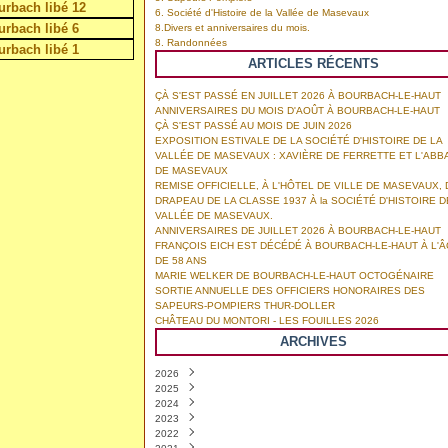
6. Société d'Histoire de la Vallée de Masevaux
8.Divers et anniversaires du mois.
8. Randonnées
ARTICLES RÉCENTS
ÇÀ S'EST PASSÉ EN JUILLET 2026 À BOURBACH-LE-HAUT
ANNIVERSAIRES DU MOIS D'AOÛT À BOURBACH-LE-HAUT
ÇÀ S'EST PASSÉ AU MOIS DE JUIN 2026
EXPOSITION ESTIVALE DE LA SOCIÉTÉ D'HISTOIRE DE LA
VALLÉE DE MASEVAUX : XAVIÈRE DE FERRETTE ET L'ABB
DE MASEVAUX
REMISE OFFICIELLE, À L'HÔTEL DE VILLE DE MASEVAUX, 
DRAPEAU DE LA CLASSE 1937 À la SOCIÉTÉ D'HISTOIRE D
VALLÉE DE MASEVAUX.
ANNIVERSAIRES DE JUILLET 2026 À BOURBACH-LE-HAUT
FRANÇOIS EICH EST DÉCÉDÉ À BOURBACH-LE-HAUT À L'
DE 58 ANS
MARIE WELKER DE BOURBACH-LE-HAUT OCTOGÉNAIRE
SORTIE ANNUELLE DES OFFICIERS HONORAIRES DES
SAPEURS-POMPIERS THUR-DOLLER
CHÂTEAU DU MONTORI - LES FOUILLES 2026
ARCHIVES
2026
2025
Août
(1)
2024
Juillet
Décembre
(4)
(3)
2023
Juin
Novembre
Décembre
(6)
(8)
(8)
2022
Mai
Octobre
Novembre
Décembre
(2)
(3)
(7)
(6)