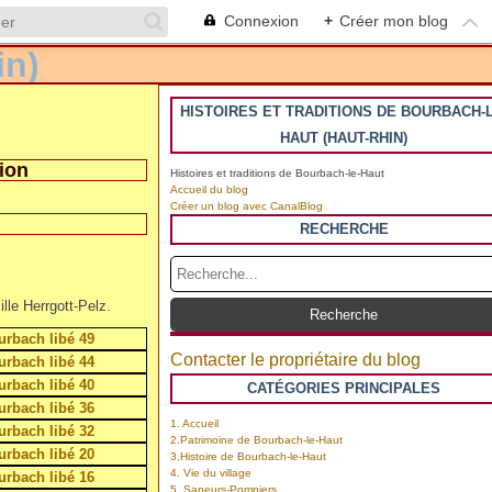
Connexion
+
Créer mon blog
HISTOIRES ET TRADITIONS DE BOURBACH-L
HAUT (HAUT-RHIN)
ion
Histoires et traditions de Bourbach-le-Haut
Accueil du blog
Créer un blog avec CanalBlog
RECHERCHE
le Herrgott-Pelz.
Contacter le propriétaire du blog
CATÉGORIES PRINCIPALES
1. Accueil
2.Patrimoine de Bourbach-le-Haut
3.Histoire de Bourbach-le-Haut
4. Vie du village
5. Sapeurs-Pompiers