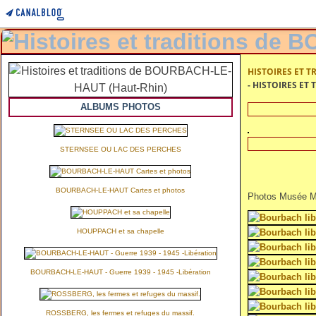
HISTOIRES ET T
- HISTOIRES ET
ALBUMS PHOTOS
STERNSEE OU LAC DES PERCHES
BOURBACH-LE-HAUT Cartes et photos
Photos Musée Mé
HOUPPACH et sa chapelle
BOURBACH-LE-HAUT - Guerre 1939 - 1945 -Libération
ROSSBERG, les fermes et refuges du massif.