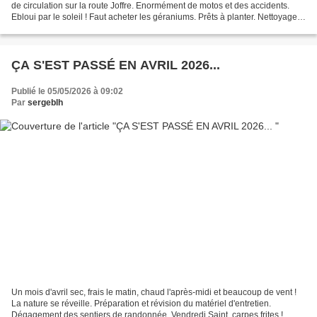
de circulation sur la route Joffre. Enormément de motos et des accidents.
Ebloui par le soleil ! Faut acheter les géraniums. Prêts à planter. Nettoyage
du monument pour le 8 mai....
ÇA S'EST PASSÉ EN AVRIL 2026...
Publié le 05/05/2026 à 09:02
Par
sergeblh
Un mois d'avril sec, frais le matin, chaud l'après-midi et beaucoup de vent !
La nature se réveille. Préparation et révision du matériel d'entretien.
Dégagement des sentiers de randonnée. Vendredi Saint, carpes frites !