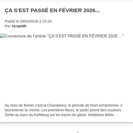
ÇA S'EST PASSÉ EN FÉVRIER 2026...
Publié le 28/02/2026 à 15:20
Par
sergeblh
Au mois de février, c'est la Chandeleur, la période de Noël est terminée, il
faut enlever la crèche. Les premières fleurs, le jardin prend des couleurs.
Sortie au banc du Kohlberg sur les traces du gibier. Hellébore fétide.
Nettoyage des coupes et préparation...