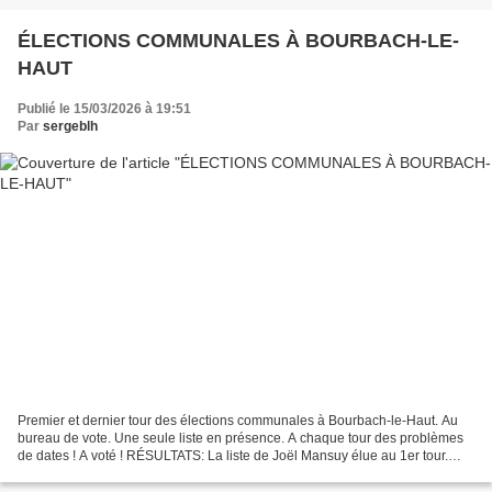
ÉLECTIONS COMMUNALES À BOURBACH-LE-
HAUT
Publié le 15/03/2026 à 19:51
Par
sergeblh
Premier et dernier tour des élections communales à Bourbach-le-Haut. Au
bureau de vote. Une seule liste en présence. A chaque tour des problèmes
de dates ! A voté ! RÉSULTATS: La liste de Joël Mansuy élue au 1er tour.
Participation : 51,62% 339 inscrits...