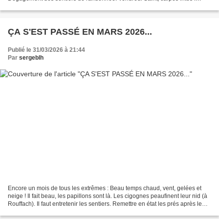
Veillée pascale à Kirchberg. Pâques,...
ÇA S'EST PASSÉ EN MARS 2026...
Publié le 31/03/2026 à 21:44
Par
sergeblh
Encore un mois de tous les extrêmes : Beau temps chaud, vent, gelées et
neige ! Il fait beau, les papillons sont là. Les cigognes peaufinent leur nid (à
Rouffach). Il faut entretenir les sentiers. Remettre en état les prés après le
passage des sangliers....