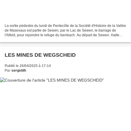
La sortie pédestre du lundi de Pentecôte de la Société d'Histoire de la Vallée
de Masevaux est partie de Sewen, par le Lac de Sewen, le barrage de
l'Alfeld, pour rejoindre le refuge du Isenbach. Au départ de Sewen. Halte
devant l'oratoire du Lac de Sewen....
LES MINES DE WEGSCHEID
Publié le 26/04/2025 à 17:14
Par
sergeblh