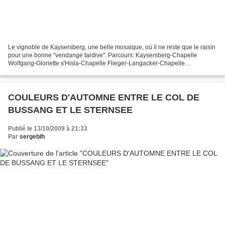
Le vignoble de Kaysersberg, une belle mosaique, où il ne reste que le raisin
pour une bonne "vendange tardive". Parcours: Kaysersberg-Chapelle
Wolfgang-Gloriette s'Hisla-Chapelle Flieger-Langacker-Chapelle
Bruderhaus-Trois Epis-Roche du Corbeau-Golf Ammerschwihr-Chapelle...
COULEURS D'AUTOMNE ENTRE LE COL DE
BUSSANG ET LE STERNSEE
Publié le 13/10/2009 à 21:33
Par
sergeblh