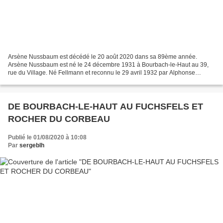
Arsène Nussbaum est décédé le 20 août 2020 dans sa 89ème année.
Arsène Nussbaum est né le 24 décembre 1931 à Bourbach-le-Haut au 39,
rue du Village. Né Fellmann et reconnu le 29 avril 1932 par Alphonse
Nussbaum. Fils de Fellmann Augustine (28/08/1912-8/09/1992)...
DE BOURBACH-LE-HAUT AU FUCHSFELS ET
ROCHER DU CORBEAU
Publié le 01/08/2020 à 10:08
Par
sergeblh