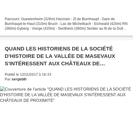
Parcours: Guewenheim (326m) Harzrain - ZI de Burnhaupt - Gare de
Burnhaupt-le-Haut (310m) Bruch - Lac de Michelbach - Eichwald (420m) RN
(360m) Eyberg - Vierge (420m) - Sentheim (360m) Sentier au fil de la Doller
- Guewenheim. Ciel trés bas sur Guewenheim...
QUAND LES HISTORIENS DE LA SOCIÉTÉ
D'HISTOIRE DE LA VALLÉE DE MASEVAUX
S'INTÉRESSENT AUX CHÂTEAUX DE
PROXIMITÉ
Publié le 12/11/2017 à 16:33
Par
sergeblh