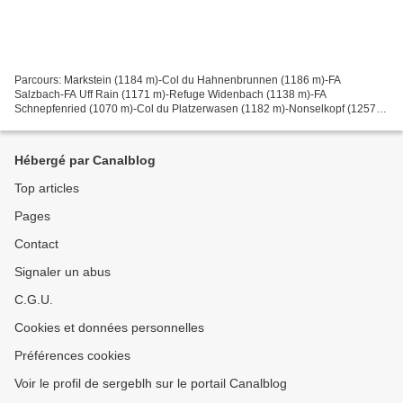
Parcours: Markstein (1184 m)-Col du Hahnenbrunnen (1186 m)-FA
Salzbach-FA Uff Rain (1171 m)-Refuge Widenbach (1138 m)-FA
Schnepfenried (1070 m)-Col du Platzerwasen (1182 m)-Nonselkopf (1257
m)-Col du Hahnenbrunnen-Markstein. Le refuge du Touring Club...
Hébergé par Canalblog
Top articles
Pages
Contact
Signaler un abus
C.G.U.
Cookies et données personnelles
Préférences cookies
Voir le profil de sergeblh sur le portail Canalblog