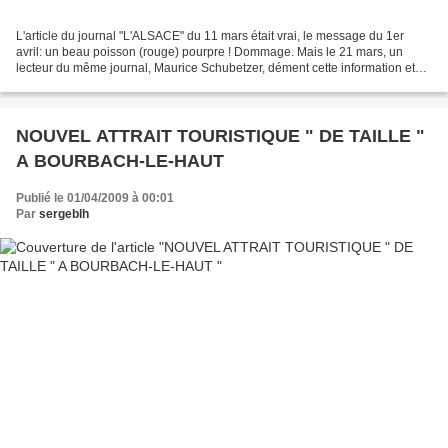
L'article du journal "L'ALSACE" du 11 mars était vrai, le message du 1er
avril: un beau poisson (rouge) pourpre ! Dommage. Mais le 21 mars, un
lecteur du même journal, Maurice Schubetzer, dément cette information et
nous apporte la vraie histoire: "L'édification...
NOUVEL ATTRAIT TOURISTIQUE " DE TAILLE "
A BOURBACH-LE-HAUT
Publié le 01/04/2009 à 00:01
Par
sergeblh