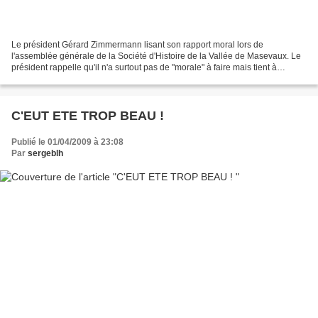
Le président Gérard Zimmermann lisant son rapport moral lors de
l'assemblée générale de la Société d'Histoire de la Vallée de Masevaux. Le
président rappelle qu'il n'a surtout pas de "morale" à faire mais tient à
remercier tous les bénévoles qui oeuvrent...
C'EUT ETE TROP BEAU !
Publié le 01/04/2009 à 23:08
Par
sergeblh