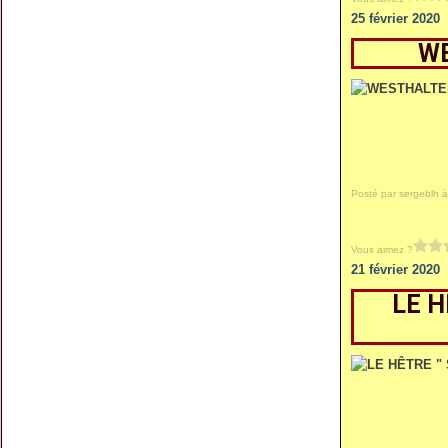
25 février 2020
WE
Posté par sergeblh à
Vous aimez ?
21 février 2020
LE H