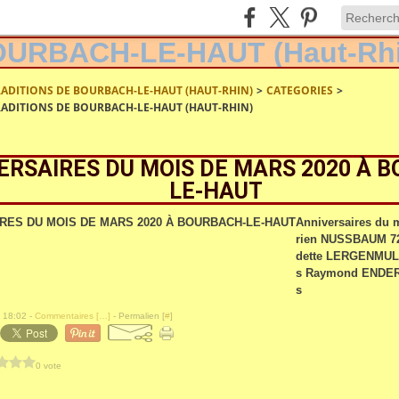
RADITIONS DE BOURBACH-LE-HAUT (HAUT-RHIN)
>
CATEGORIES
>
RADITIONS DE BOURBACH-LE-HAUT (HAUT-RHIN)
ERSAIRES DU MOIS DE MARS 2020 À 
LE-HAUT
Anniversaires du 
rien NUSSBAUM 72
dette LERGENMULL
s Raymond ENDERL
s
 18:02 -
Commentaires [
…
]
- Permalien [
#
]
0 vote