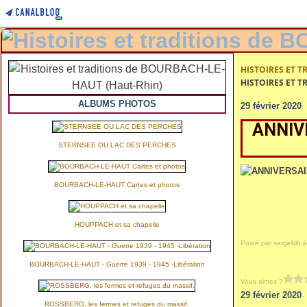
HISTOIRES ET T
HISTOIRES ET T
ALBUMS PHOTOS
29 février 2020
ANNIV
STERNSEE OU LAC DES PERCHES
BOURBACH-LE-HAUT Cartes et photos
HOUPPACH et sa chapelle
Posté par sergeblh à
BOURBACH-LE-HAUT - Guerre 1939 - 1945 -Libération
Vous aimez ?
29 février 2020
ROSSBERG, les fermes et refuges du massif.