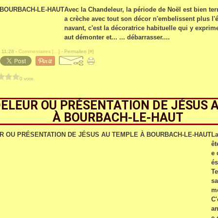
Avec la Chandeleur, la période de Noël est bien ter
a crèche avec tout son décor n'embelissent plus l'é
navant, c'est la décoratrice habituelle qui y exprimer
aut démonter et... ... débarrasser....
 11:28 -
Commentaires [
…
]
- Permalien [
#
]
0 vote
ELEUR OU PRÉSENTATION DE JÉSUS 
À BOURBACH-LE-HAUT
La
êt
e 
és
Te
s
me
C'
an
e 