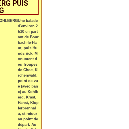
RG PUIS
RG
Une balade
d'environ 2
h30 en part
ant de Bour
bach-le-Ha
ut, puis Hu
ndsrück, M
onument d
es Troupes
de Choc, Ki
rchenwald,
point de vu
e (avec ban
c) au Kohlb
erg, Krast,
Hansi, Klop
ferbrennal
a, et retour
au point de
départ. Au