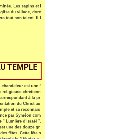
minée. Les sapins et l
glise du village, doré
a tout son talent. Il f
AU TEMPLE
 chandeleur est une f
e religieuse chrétienn
correspondant à la pr
entation du Christ au
mple et sa reconnais
ance par Syméon com
 " Lumière d'Israël ".
est une des douze gr
des fêtes. Cette fête s
déroule le 2 février, s