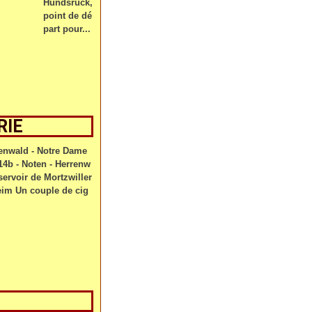
Hundsrück,
point de dé
part pour...
RIE
tenwald - Notre Dame
b - Noten - Herrenw
servoir de Mortzwiller
eim Un couple de cig