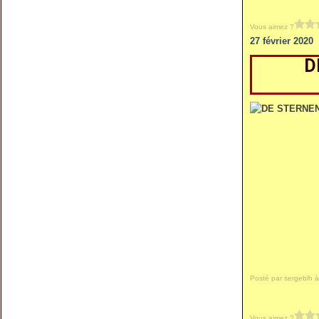
Vous aimez ?
27 février 2020
D
Posté par sergeblh à
Vous aimez ?