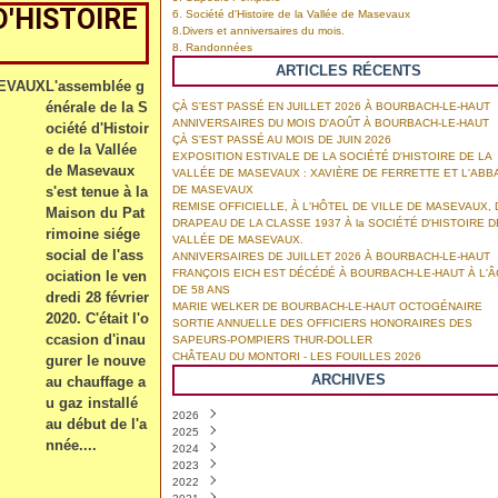
D'HISTOIRE
6. Société d'Histoire de la Vallée de Masevaux
8.Divers et anniversaires du mois.
8. Randonnées
ARTICLES RÉCENTS
L'assemblée g
énérale de la S
ÇÀ S'EST PASSÉ EN JUILLET 2026 À BOURBACH-LE-HAUT
ANNIVERSAIRES DU MOIS D'AOÛT À BOURBACH-LE-HAUT
ociété d'Histoir
ÇÀ S'EST PASSÉ AU MOIS DE JUIN 2026
e de la Vallée
EXPOSITION ESTIVALE DE LA SOCIÉTÉ D'HISTOIRE DE LA
de Masevaux
VALLÉE DE MASEVAUX : XAVIÈRE DE FERRETTE ET L'ABB
s'est tenue à la
DE MASEVAUX
REMISE OFFICIELLE, À L'HÔTEL DE VILLE DE MASEVAUX, 
Maison du Pat
DRAPEAU DE LA CLASSE 1937 À la SOCIÉTÉ D'HISTOIRE D
rimoine siége
VALLÉE DE MASEVAUX.
social de l'ass
ANNIVERSAIRES DE JUILLET 2026 À BOURBACH-LE-HAUT
FRANÇOIS EICH EST DÉCÉDÉ À BOURBACH-LE-HAUT À L'
ociation le ven
DE 58 ANS
dredi 28 février
MARIE WELKER DE BOURBACH-LE-HAUT OCTOGÉNAIRE
2020. C'était l'o
SORTIE ANNUELLE DES OFFICIERS HONORAIRES DES
ccasion d'inau
SAPEURS-POMPIERS THUR-DOLLER
CHÂTEAU DU MONTORI - LES FOUILLES 2026
gurer le nouve
ARCHIVES
au chauffage a
u gaz installé
2026
au début de l'a
2025
Août
(1)
nnée....
2024
Juillet
Décembre
(4)
(3)
2023
Juin
Novembre
Décembre
(6)
(8)
(8)
2022
Mai
Octobre
Novembre
Décembre
(2)
(3)
(7)
(6)