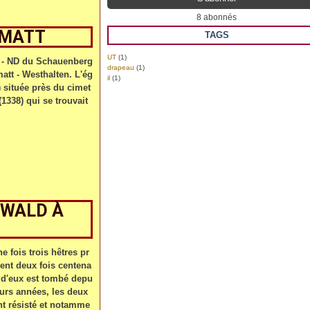
8 abonnés
ZMATT
TAGS
UT
(1)
g - ND du Schauenberg
drapeau
(1)
att - Westhalten. L'ég
il
(1)
) située près du cimet
(1338) qui se trouvait
NWALD À
une fois trois hêtres pr
nt deux fois centena
n d'eux est tombé depu
eurs années, les deux
nt résisté et notamme