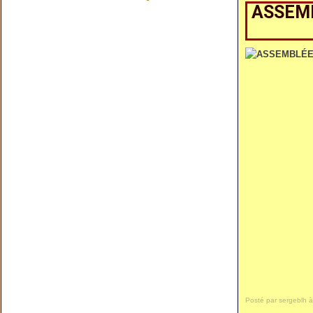
ASSEMB
Posté par sergeblh à