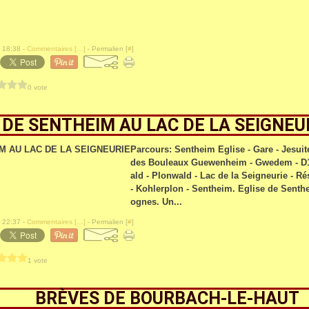
 18:38 -
Commentaires [
…
]
- Permalien [
#
]
0 vote
DE SENTHEIM AU LAC DE LA SEIGNEU
Parcours: Sentheim Eglise - Gare - Jesui
des Bouleaux Guewenheim - Gwedem - D14
ald - Plonwald - Lac de la Seigneurie - Ré
- Kohlerplon - Sentheim. Eglise de Senth
ognes. Un...
 22:37 -
Commentaires [
…
]
- Permalien [
#
]
1 vote
BRÈVES DE BOURBACH-LE-HAUT