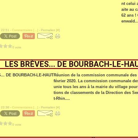
nt celui 
aite au c
62 ans ! 
enwald..
 22:51 -
Commentaires [
…
]
- Permalien [
#
]
0 vote
LES BRÈVES... DE BOURBACH-LE-HA
Réunion de la commission communale des I
février 2020. La commission communale des
unie tous les ans à la mairie du village pou
tions de classements de la Direction des Se
t-Rhin....
 22:36 -
Commentaires [
…
]
- Permalien [
#
]
0 vote