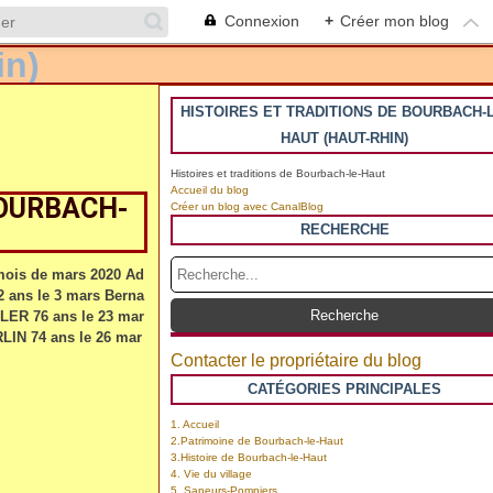
Connexion
+
Créer mon blog
HISTOIRES ET TRADITIONS DE BOURBACH-L
HAUT (HAUT-RHIN)
Histoires et traditions de Bourbach-le-Haut
Accueil du blog
BOURBACH-
Créer un blog avec CanalBlog
RECHERCHE
mois de mars 2020 Ad
 ans le 3 mars Berna
ER 76 ans le 23 mar
IN 74 ans le 26 mar
Contacter le propriétaire du blog
CATÉGORIES PRINCIPALES
1. Accueil
2.Patrimoine de Bourbach-le-Haut
3.Histoire de Bourbach-le-Haut
4. Vie du village
5. Sapeurs-Pompiers