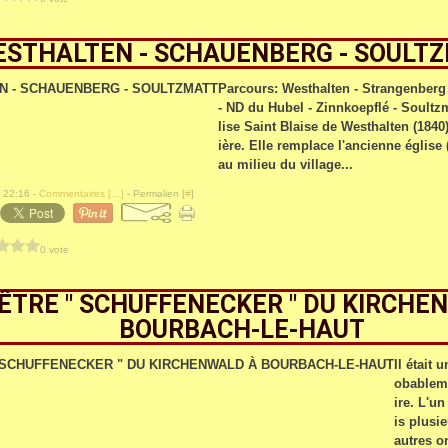
STHALTEN - SCHAUENBERG - SOULT
Parcours: Westhalten - Strangenber
- ND du Hubel - Zinnkoepflé - Soultzm
lise Saint Blaise de Westhalten (1840
ière. Elle remplace l'ancienne église 
au milieu du village...
 22:16 -
Commentaires [
…
]
- Permalien [
#
]
0 vote
ÊTRE " SCHUFFENECKER " DU KIRCHE
BOURBACH-LE-HAUT
Il était 
obableme
ire. L'u
is plusi
autres o