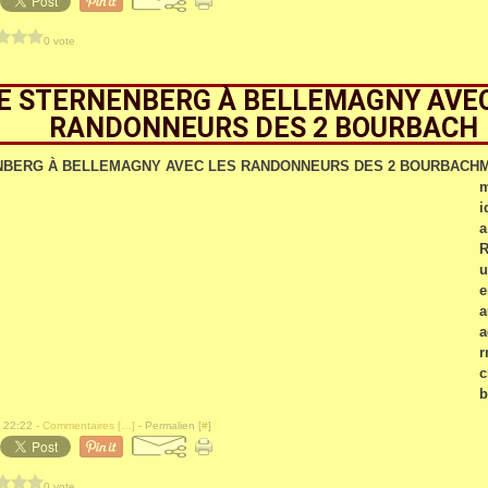
0 vote
E STERNENBERG À BELLEMAGNY AVEC
RANDONNEURS DES 2 BOURBACH
M
m
i
a
R
u
e
a
a
r
c
b
 22:22 -
Commentaires [
…
]
- Permalien [
#
]
0 vote