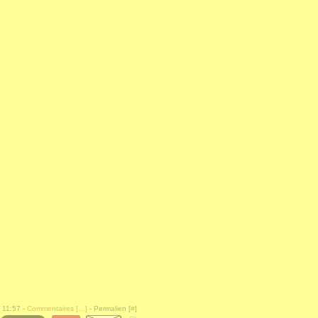
 11:57 -
Commentaires [
…
]
- Permalien [
#
]