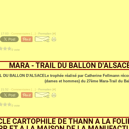
 17:03 -
Commentaires [
…
]
- Permalien [
#
]
0 vote
MARA - TRAIL DU BALLON D'ALSAC
Le trophée réalisé par Catherine Fellmann réc
(dames et hommes) du 27ème Mara-Trail du Bal
 21:52 -
Commentaires [
…
]
- Permalien [
#
]
0 vote
CLE CARTOPHILE DE THANN A LA FOL
RR ET A LA MAISON DE LA MANUFACT