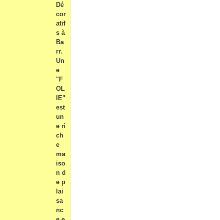
Dé
cor
atif
s à
Ba
rr.
Un
e
"F
OL
IE"
est
un
e ri
ch
e
ma
iso
n d
e p
lai
sa
nc
e e