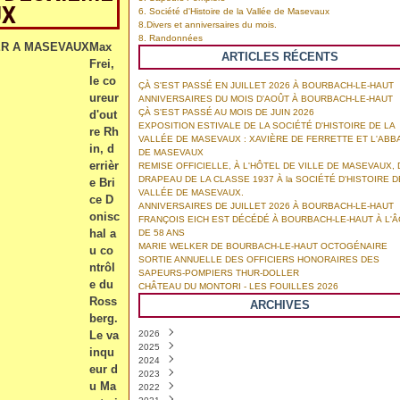
UX
6. Société d'Histoire de la Vallée de Masevaux
8.Divers et anniversaires du mois.
8. Randonnées
Max
ARTICLES RÉCENTS
Frei,
le co
ÇÀ S'EST PASSÉ EN JUILLET 2026 À BOURBACH-LE-HAUT
ureur
ANNIVERSAIRES DU MOIS D'AOÛT À BOURBACH-LE-HAUT
ÇÀ S'EST PASSÉ AU MOIS DE JUIN 2026
d'out
EXPOSITION ESTIVALE DE LA SOCIÉTÉ D'HISTOIRE DE LA
re Rh
VALLÉE DE MASEVAUX : XAVIÈRE DE FERRETTE ET L'ABB
in, d
DE MASEVAUX
errièr
REMISE OFFICIELLE, À L'HÔTEL DE VILLE DE MASEVAUX, 
DRAPEAU DE LA CLASSE 1937 À la SOCIÉTÉ D'HISTOIRE D
e Bri
VALLÉE DE MASEVAUX.
ce D
ANNIVERSAIRES DE JUILLET 2026 À BOURBACH-LE-HAUT
onisc
FRANÇOIS EICH EST DÉCÉDÉ À BOURBACH-LE-HAUT À L'
hal a
DE 58 ANS
MARIE WELKER DE BOURBACH-LE-HAUT OCTOGÉNAIRE
u co
SORTIE ANNUELLE DES OFFICIERS HONORAIRES DES
ntrôl
SAPEURS-POMPIERS THUR-DOLLER
e du
CHÂTEAU DU MONTORI - LES FOUILLES 2026
Ross
ARCHIVES
berg.
Le va
2026
2025
Août
(1)
inqu
2024
Juillet
Décembre
(4)
(3)
eur d
2023
Juin
Novembre
Décembre
(6)
(8)
(8)
u Ma
2022
Mai
Octobre
Novembre
Décembre
(2)
(3)
(7)
(6)