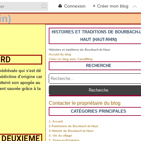
Connexion
+
Créer mon blog
HISTOIRES ET TRADITIONS DE BOURBACH-L
HAUT (HAUT-RHIN)
Histoires et traditions de Bourbach-le-Haut
Accueil du blog
ORD
Créer un blog avec CanalBlog
RECHERCHE
diévale qui s'est dé
dictine d'origine car
atteint son apogée au
ent sauvée grâce à la
Contacter le propriétaire du blog
CATÉGORIES PRINCIPALES
1. Accueil
2.Patrimoine de Bourbach-le-Haut
3.Histoire de Bourbach-le-Haut
4. Vie du village
I DEUXIEME
5. Sapeurs-Pompiers