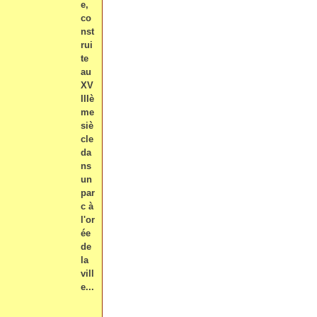
e,
co
nst
rui
te
au
XV
IIIè
me
siè
cle
da
ns
un
par
c à
l'or
ée
de
la
vill
e...