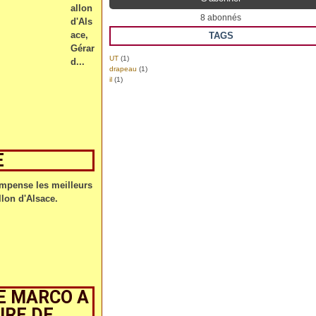
allon
8 abonnés
d'Als
ace,
TAGS
Gérar
UT
(1)
d...
drapeau
(1)
il
(1)
E
ompense les meilleurs
lon d'Alsace.
IE MARCO A
URE DE