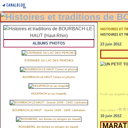
HISTOIRES ET T
HISTOIRES ET T
ALBUMS PHOTOS
23 juin 2012
STERNSEE OU LAC DES PERCHES
BOURBACH-LE-HAUT Cartes et photos
HOUPPACH et sa chapelle
Posté par sergeblh à
Vous aimez ?
BOURBACH-LE-HAUT - Guerre 1939 - 1945 -Libération
10 juin 2012
MARATR
ROSSBERG, les fermes et refuges du massif.