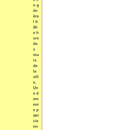
n g
én
éra
l b
âti
e h
ors
de
s
mu
rs
de
la
vill
e.
Un
e d
em
eur
e p
atri
cie
nn