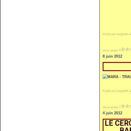
Posté par sergeblh à
Vous aimez ?
8 juin 2012
Posté par sergeblh à
Vous aimez ?
4 juin 2012
LE CER
BA