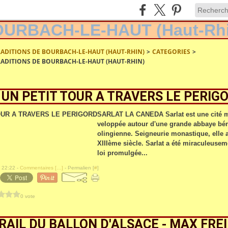
RADITIONS DE BOURBACH-LE-HAUT (HAUT-RHIN)
>
CATEGORIES
>
RADITIONS DE BOURBACH-LE-HAUT (HAUT-RHIN)
UN PETIT TOUR A TRAVERS LE PERIG
SARLAT LA CANEDA Sarlat est une cité mé
veloppée autour d'une grande abbaye béné
olingienne. Seigneurie monastique, elle 
XIIIème siècle. Sarlat a été miraculeusem
loi promulgée...
 22:22 -
Commentaires [
…
]
- Permalien [
#
]
0 vote
AIL DU BALLON D'ALSACE - MAX FRE