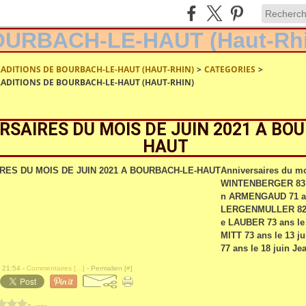
RADITIONS DE BOURBACH-LE-HAUT (HAUT-RHIN)
>
CATEGORIES
>
RADITIONS DE BOURBACH-LE-HAUT (HAUT-RHIN)
RSAIRES DU MOIS DE JUIN 2021 A BO
HAUT
Anniversaires du mo
WINTENBERGER 83 an
n ARMENGAUD 71 an
LERGENMULLER 82 an
e LAUBER 73 ans le
MITT 73 ans le 13 
77 ans le 18 juin Jea
 21:54 -
Commentaires [
…
]
- Permalien [
#
]