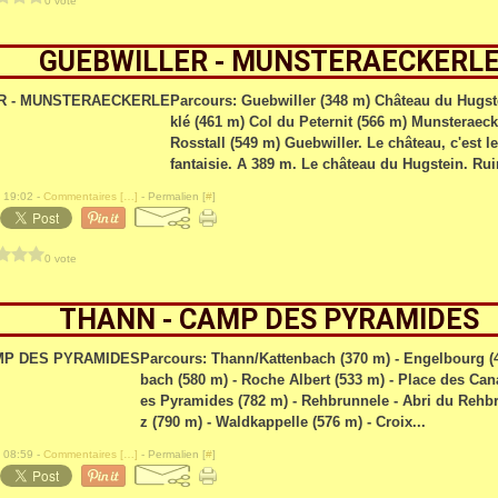
0 vote
GUEBWILLER - MUNSTERAECKERL
Parcours: Guebwiller (348 m) Château du Hugst
klé (461 m) Col du Peternit (566 m) Munsteraecke
Rosstall (549 m) Guebwiller. Le château, c'est 
fantaisie. A 389 m. Le château du Hugstein. Ruin
 19:02 -
Commentaires [
…
]
- Permalien [
#
]
0 vote
THANN - CAMP DES PYRAMIDES
Parcours: Thann/Kattenbach (370 m) - Engelbourg (
bach (580 m) - Roche Albert (533 m) - Place des Can
es Pyramides (782 m) - Rehbrunnele - Abri du Rehbr
z (790 m) - Waldkappelle (576 m) - Croix...
 08:59 -
Commentaires [
…
]
- Permalien [
#
]