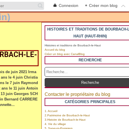
Connexion
+
Créer mon blog
HISTOIRES ET TRADITIONS DE BOURBACH-L
HAUT (HAUT-RHIN)
Histoires et traditions de Bourbach-le-Haut
Accueil du blog
URBACH-LE-
Créer un blog avec CanalBlog
RECHERCHE
is de juin 2021 Irma
s le 4 juin Christia
s le 7 juin Raymond
s le 11 juin Antoin
 13 juin Georges SCH
Contacter le propriétaire du blog
juin Bernard CARRERE
CATÉGORIES PRINCIPALES
nnette...
1. Accueil
2.Patrimoine de Bourbach-le-Haut
3.Histoire de Bourbach-le-Haut
4. Vie du village
5. Sapeurs-Pompiers