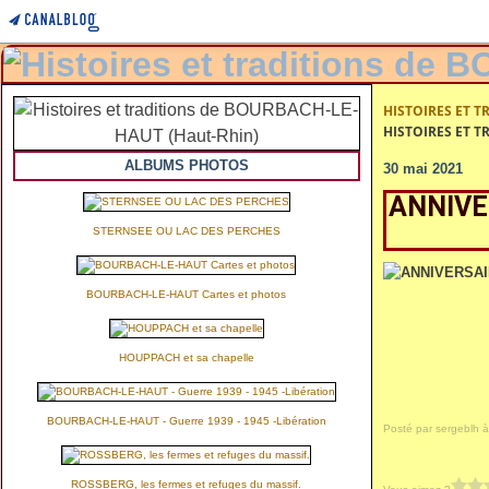
HISTOIRES ET T
HISTOIRES ET T
ALBUMS PHOTOS
30 mai 2021
ANNIVE
STERNSEE OU LAC DES PERCHES
BOURBACH-LE-HAUT Cartes et photos
HOUPPACH et sa chapelle
BOURBACH-LE-HAUT - Guerre 1939 - 1945 -Libération
Posté par sergeblh à
ROSSBERG, les fermes et refuges du massif.