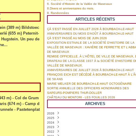
6. Société d'Histoire de la Vallée de Masevaux
8.Divers et anniversaires du mois.
8. Randonnées
E
ARTICLES RÉCENTS
ein (389 m) Bildstoec
ÇÀ S'EST PASSÉ EN JUILLET 2026 À BOURBACH-LE-HAUT
rlé (655 m) Peternit-
ANNIVERSAIRES DU MOIS D'AOÛT À BOURBACH-LE-HAUT
ÇÀ S'EST PASSÉ AU MOIS DE JUIN 2026
le Hugstein. Un peu de
EXPOSITION ESTIVALE DE LA SOCIÉTÉ D'HISTOIRE DE LA
e...
VALLÉE DE MASEVAUX : XAVIÈRE DE FERRETTE ET L'ABB
DE MASEVAUX
REMISE OFFICIELLE, À L'HÔTEL DE VILLE DE MASEVAUX, 
DRAPEAU DE LA CLASSE 1937 À la SOCIÉTÉ D'HISTOIRE D
VALLÉE DE MASEVAUX.
ANNIVERSAIRES DE JUILLET 2026 À BOURBACH-LE-HAUT
FRANÇOIS EICH EST DÉCÉDÉ À BOURBACH-LE-HAUT À L'
DE 58 ANS
MARIE WELKER DE BOURBACH-LE-HAUT OCTOGÉNAIRE
SORTIE ANNUELLE DES OFFICIERS HONORAIRES DES
SAPEURS-POMPIERS THUR-DOLLER
443 m) - Col de Grum
CHÂTEAU DU MONTORI - LES FOUILLES 2026
aris (674 m) - Camp d
ARCHIVES
unnele - Pastetenplat
2026
2025
Août
(1)
2024
Juillet
Décembre
(4)
(3)
2023
Juin
Novembre
Décembre
(6)
(8)
(8)
2022
Mai
Octobre
Novembre
Décembre
(2)
(3)
(7)
(6)