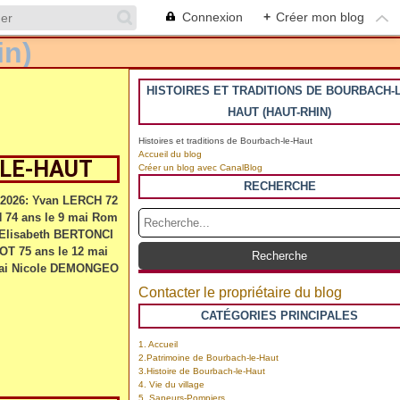
Connexion
+
Créer mon blog
HISTOIRES ET TRADITIONS DE BOURBACH-L
HAUT (HAUT-RHIN)
Histoires et traditions de Bourbach-le-Haut
Accueil du blog
-LE-HAUT
Créer un blog avec CanalBlog
RECHERCHE
 2026: Yvan LERCH 72
N 74 ans le 9 mai Rom
 Elisabeth BERTONCI
OT 75 ans le 12 mai
mai Nicole DEMONGEO
Contacter le propriétaire du blog
CATÉGORIES PRINCIPALES
1. Accueil
2.Patrimoine de Bourbach-le-Haut
3.Histoire de Bourbach-le-Haut
4. Vie du village
5. Sapeurs-Pompiers