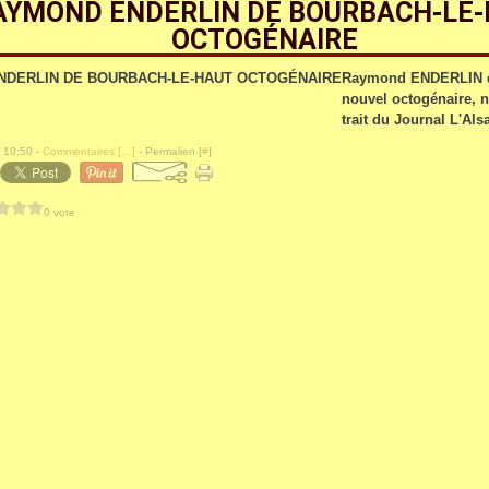
AYMOND ENDERLIN DE BOURBACH-LE
OCTOGÉNAIRE
Raymond ENDERLIN de
nouvel octogénaire, n
trait du Journal L'Als
 10:50 -
Commentaires [
…
]
- Permalien [
#
]
0 vote