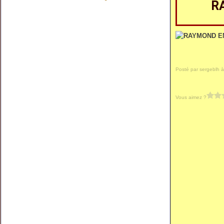
R
Posté par sergeblh à
Vous aimez ?