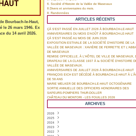
-HAUT
6. Société d'Histoire de la Vallée de Masevaux
8.Divers et anniversaires du mois.
8. Randonnées
ARTICLES RÉCENTS
 Bourbach-le-Haut,
é le 26 mars 1946. Ex
ÇÀ S'EST PASSÉ EN JUILLET 2026 À BOURBACH-LE-HAUT
ace du 14 avril 2026.
ANNIVERSAIRES DU MOIS D'AOÛT À BOURBACH-LE-HAUT
ÇÀ S'EST PASSÉ AU MOIS DE JUIN 2026
EXPOSITION ESTIVALE DE LA SOCIÉTÉ D'HISTOIRE DE LA
VALLÉE DE MASEVAUX : XAVIÈRE DE FERRETTE ET L'ABB
DE MASEVAUX
REMISE OFFICIELLE, À L'HÔTEL DE VILLE DE MASEVAUX, 
DRAPEAU DE LA CLASSE 1937 À la SOCIÉTÉ D'HISTOIRE D
VALLÉE DE MASEVAUX.
ANNIVERSAIRES DE JUILLET 2026 À BOURBACH-LE-HAUT
FRANÇOIS EICH EST DÉCÉDÉ À BOURBACH-LE-HAUT À L'
DE 58 ANS
MARIE WELKER DE BOURBACH-LE-HAUT OCTOGÉNAIRE
SORTIE ANNUELLE DES OFFICIERS HONORAIRES DES
SAPEURS-POMPIERS THUR-DOLLER
CHÂTEAU DU MONTORI - LES FOUILLES 2026
ARCHIVES
2026
2025
Août
(1)
2024
Juillet
Décembre
(4)
(3)
2023
Juin
Novembre
Décembre
(6)
(8)
(8)
2022
Mai
Octobre
Novembre
Décembre
(2)
(3)
(7)
(6)