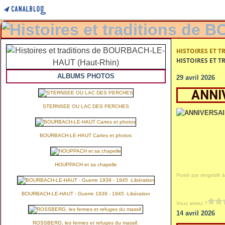
HISTOIRES ET T
HISTOIRES ET T
ALBUMS PHOTOS
29 avril 2026
ANNI
STERNSEE OU LAC DES PERCHES
BOURBACH-LE-HAUT Cartes et photos
HOUPPACH et sa chapelle
Posté par sergeblh à
BOURBACH-LE-HAUT - Guerre 1939 - 1945 -Libération
Vous aimez ?
14 avril 2026
ROSSBERG, les fermes et refuges du massif.