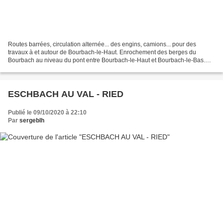
Routes barrées, circulation alternée... des engins, camions... pour des
travaux à et autour de Bourbach-le-Haut. Enrochement des berges du
Bourbach au niveau du pont entre Bourbach-le-Haut et Bourbach-le-Bas.
Après un affaissement du bas-côté, suite à...
ESCHBACH AU VAL - RIED
Publié le 09/10/2020 à 22:10
Par
sergeblh