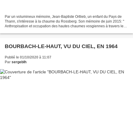
Par un volumineux mémoire, Jean-Baptiste Ortlieb, un enfant du Pays de
Thann, s'intéresse à la chaume du Rossberg. Son mémoire de juin 2015: "
Anthropisation et occupation des hautes chaumes vosgiennes à travers le
temps, étude du Massif du Rossberg "...
BOURBACH-LE-HAUT, VU DU CIEL, EN 1964
Publié le 01/10/2020 à 11:07
Par
sergeblh