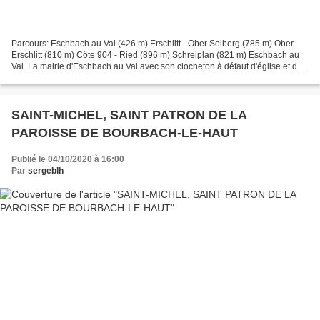
Parcours: Eschbach au Val (426 m) Erschlitt - Ober Solberg (785 m) Ober
Erschlitt (810 m) Côte 904 - Ried (896 m) Schreiplan (821 m) Eschbach au
Val. La mairie d'Eschbach au Val avec son clocheton à défaut d'église et de
clocher (9h10). Eschbach au Val...
SAINT-MICHEL, SAINT PATRON DE LA
PAROISSE DE BOURBACH-LE-HAUT
Publié le 04/10/2020 à 16:00
Par
sergeblh