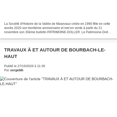
La Société d'Histoire de la Vallée de Masevaux créée en 1990 fête en cette
année 2020 son trentième anniversaire et met en vente à partir du 21
novembre son 30ème bulletin PATRIMOINE-DOLLER. Le Patrimoine-Doller
n°30, outre l'éditorial du président Jean-Marie...
TRAVAUX À ET AUTOUR DE BOURBACH-LE-
HAUT
Publié le 27/10/2020 à 11:36
Par
sergeblh