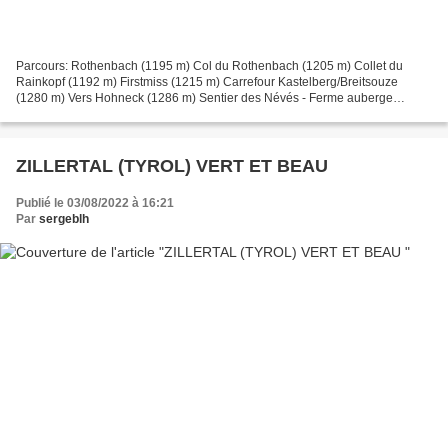
Parcours: Rothenbach (1195 m) Col du Rothenbach (1205 m) Collet du
Rainkopf (1192 m) Firstmiss (1215 m) Carrefour Kastelberg/Breitsouze
(1280 m) Vers Hohneck (1286 m) Sentier des Névés - Ferme auberge
Kastelberg (1200 m) Firstmiss - Rothenbach. Maison...
ZILLERTAL (TYROL) VERT ET BEAU
Publié le 03/08/2022 à 16:21
Par
sergeblh