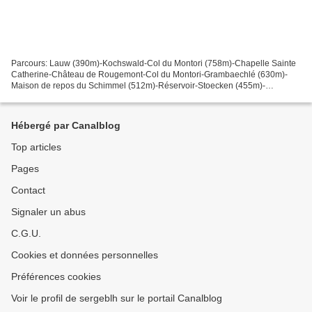
Parcours: Lauw (390m)-Kochswald-Col du Montori (758m)-Chapelle Sainte
Catherine-Château de Rougemont-Col du Montori-Grambaechlé (630m)-
Maison de repos du Schimmel (512m)-Réservoir-Stoecken (455m)-
Masevaux Porte Saint-Martin-Cité scolaire-Lac Bleu-Lauw....
Hébergé par Canalblog
Top articles
Pages
Contact
Signaler un abus
C.G.U.
Cookies et données personnelles
Préférences cookies
Voir le profil de sergeblh sur le portail Canalblog