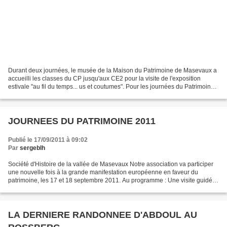
Durant deux journées, le musée de la Maison du Patrimoine de Masevaux a
accueilli les classes du CP jusqu'aux CE2 pour la visite de l'exposition
estivale "au fil du temps... us et coutumes". Pour les journées du Patrimoine
la Société d'Histoire de la...
JOURNEES DU PATRIMOINE 2011
Publié le 17/09/2011 à 09:02
Par
sergeblh
Société d'Histoire de la vallée de Masevaux Notre association va participer
une nouvelle fois à la grande manifestation européenne en faveur du
patrimoine, les 17 et 18 septembre 2011. Au programme : Une visite guidée
"à la découverte du patrimoine de...
LA DERNIERE RANDONNEE D'ABDOUL AU