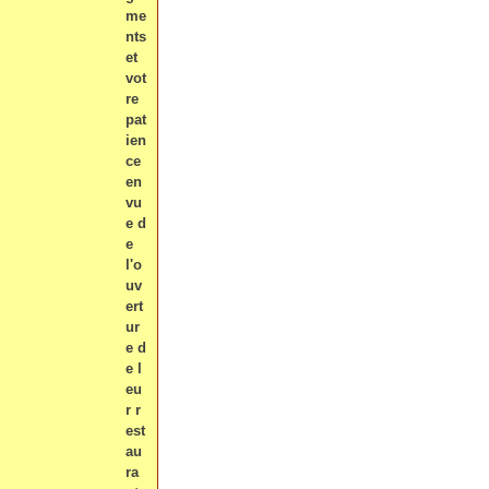
me
nts
et
vot
re
pat
ien
ce
en
vu
e d
e
l'o
uv
ert
ur
e d
e l
eu
r r
est
au
ra