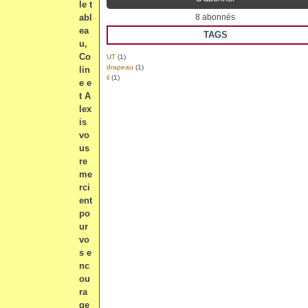
le t
abl
8 abonnés
ea
TAGS
u,
Co
UT
(1)
drapeau
(1)
lin
il
(1)
e e
t A
lex
is
vo
us
re
me
rci
ent
po
ur
vo
s e
nc
ou
ra
ge