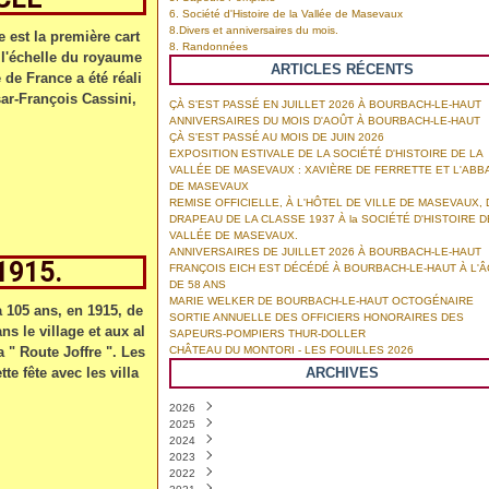
6. Société d'Histoire de la Vallée de Masevaux
8.Divers et anniversaires du mois.
 est la première cart
8. Randonnées
 l'échelle du royaume
ARTICLES RÉCENTS
de France a été réali
sar-François Cassini,
ÇÀ S'EST PASSÉ EN JUILLET 2026 À BOURBACH-LE-HAUT
ANNIVERSAIRES DU MOIS D'AOÛT À BOURBACH-LE-HAUT
ÇÀ S'EST PASSÉ AU MOIS DE JUIN 2026
EXPOSITION ESTIVALE DE LA SOCIÉTÉ D'HISTOIRE DE LA
VALLÉE DE MASEVAUX : XAVIÈRE DE FERRETTE ET L'ABB
DE MASEVAUX
REMISE OFFICIELLE, À L'HÔTEL DE VILLE DE MASEVAUX, 
DRAPEAU DE LA CLASSE 1937 À la SOCIÉTÉ D'HISTOIRE D
VALLÉE DE MASEVAUX.
ANNIVERSAIRES DE JUILLET 2026 À BOURBACH-LE-HAUT
1915.
FRANÇOIS EICH EST DÉCÉDÉ À BOURBACH-LE-HAUT À L'
DE 58 ANS
MARIE WELKER DE BOURBACH-LE-HAUT OCTOGÉNAIRE
 a 105 ans, en 1915, de
SORTIE ANNUELLE DES OFFICIERS HONORAIRES DES
s le village et aux al
SAPEURS-POMPIERS THUR-DOLLER
 " Route Joffre ". Les
CHÂTEAU DU MONTORI - LES FOUILLES 2026
te fête avec les villa
ARCHIVES
2026
2025
Août
(1)
2024
Juillet
Décembre
(4)
(3)
2023
Juin
Novembre
Décembre
(6)
(8)
(8)
2022
Mai
Octobre
Novembre
Décembre
(2)
(3)
(7)
(6)