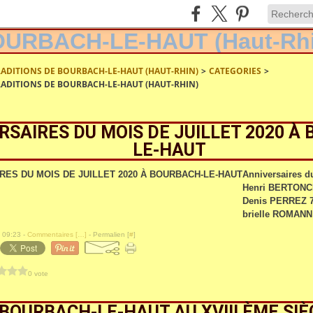
RADITIONS DE BOURBACH-LE-HAUT (HAUT-RHIN)
>
CATEGORIES
>
RADITIONS DE BOURBACH-LE-HAUT (HAUT-RHIN)
RSAIRES DU MOIS DE JUILLET 2020 À
LE-HAUT
Anniversaires du
Henri BERTONCINI
Denis PERREZ 73
brielle ROMANN 7
 09:23 -
Commentaires [
…
]
- Permalien [
#
]
0 vote
BOURBACH-LE-HAUT AU XVIII ÈME SIÈ