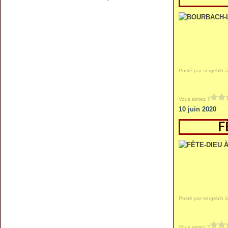
Posté par sergeblh à
Vous aimez ?
10 juin 2020
F
Posté par sergeblh à
Vous aimez ?