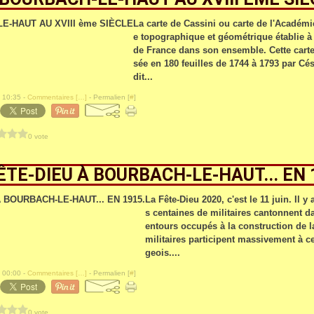
La carte de Cassini ou carte de l'Académie
e topographique et géométrique établie à
de France dans son ensemble. Cette carte 
sée en 180 feuilles de 1744 à 1793 par Cé
dit...
 10:35 -
Commentaires [
…
]
- Permalien [
#
]
0 vote
ÊTE-DIEU À BOURBACH-LE-HAUT... EN 
La Fête-Dieu 2020, c'est le 11 juin. Il y
s centaines de militaires cantonnent dan
entours occupés à la construction de la
militaires participent massivement à cet
geois....
 00:00 -
Commentaires [
…
]
- Permalien [
#
]
0 vote