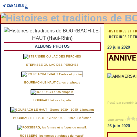
HISTOIRES ET T
HISTOIRES ET T
ALBUMS PHOTOS
29 juin 2020
ANNIVE
STERNSEE OU LAC DES PERCHES
BOURBACH-LE-HAUT Cartes et photos
HOUPPACH et sa chapelle
Posté par sergeblh à
BOURBACH-LE-HAUT - Guerre 1939 - 1945 -Libération
Vous aimez ?
26 juin 2020
ROSSBERG, les fermes et refuges du massif.