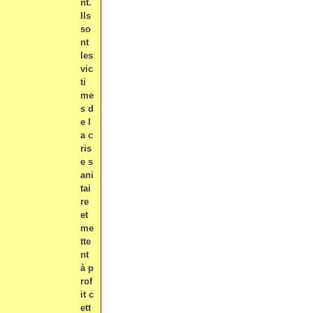
nt.
Ils
so
nt
les
vic
ti
me
s d
e l
a c
ris
e s
ani
tai
re
et
me
tte
nt
à p
rof
it c
ett