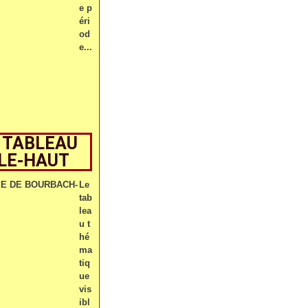
e p
éri
od
e...
 TABLEAU
-LE-HAUT
Le
tab
lea
u t
hé
ma
tiq
ue
vis
ibl