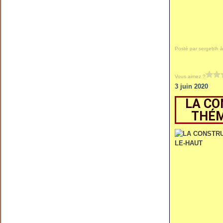
Posté par sergeblh à
Vous aimez ?
3 juin 2020
LA CO
THÉM