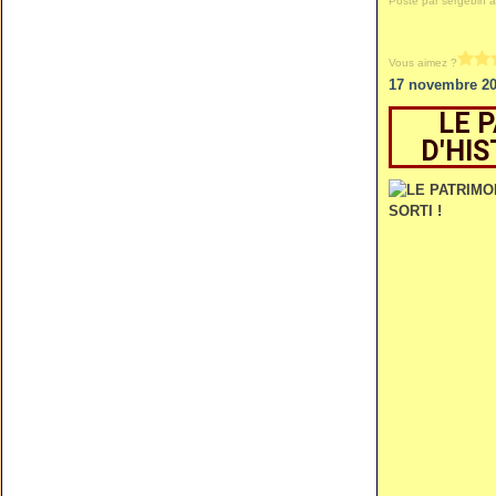
Posté par sergeblh à
Vous aimez ?
17 novembre 2
LE 
D'HIS