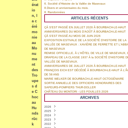
6. Société d'Histoire de la Vallée de Masevaux
érat
8.Divers et anniversaires du mois.
io
8. Randonnées
n, l
ARTICLES RÉCENTS
a c
éré
ÇÀ S'EST PASSÉ EN JUILLET 2026 À BOURBACH-LE-HAUT
mo
ANNIVERSAIRES DU MOIS D'AOÛT À BOURBACH-LE-HAUT
ÇÀ S'EST PASSÉ AU MOIS DE JUIN 2026
nie
EXPOSITION ESTIVALE DE LA SOCIÉTÉ D'HISTOIRE DE LA
au
VALLÉE DE MASEVAUX : XAVIÈRE DE FERRETTE ET L'ABB
Mo
DE MASEVAUX
nu
REMISE OFFICIELLE, À L'HÔTEL DE VILLE DE MASEVAUX, 
DRAPEAU DE LA CLASSE 1937 À la SOCIÉTÉ D'HISTOIRE D
me
VALLÉE DE MASEVAUX.
nt
ANNIVERSAIRES DE JUILLET 2026 À BOURBACH-LE-HAUT
des
FRANÇOIS EICH EST DÉCÉDÉ À BOURBACH-LE-HAUT À L'
DE 58 ANS
Tro
MARIE WELKER DE BOURBACH-LE-HAUT OCTOGÉNAIRE
upe
SORTIE ANNUELLE DES OFFICIERS HONORAIRES DES
s d
SAPEURS-POMPIERS THUR-DOLLER
e C
CHÂTEAU DU MONTORI - LES FOUILLES 2026
hoc
ARCHIVES
au
2026
Hu
2025
Août
(1)
nds
2024
Juillet
Décembre
(4)
(3)
rüc
2023
Juin
Novembre
Décembre
(6)
(8)
(8)
k
2022
Mai
Octobre
Novembre
Décembre
(2)
(3)
(7)
(6)