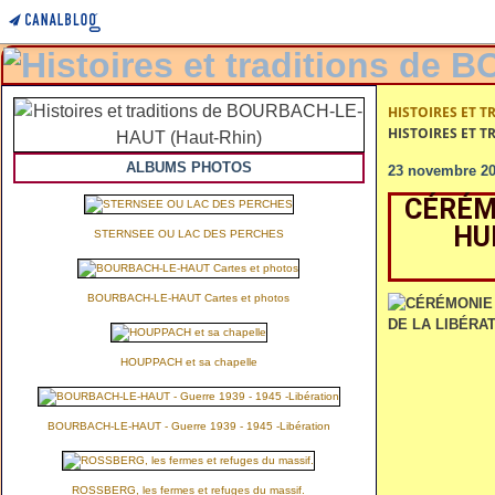
HISTOIRES ET T
HISTOIRES ET T
ALBUMS PHOTOS
23 novembre 2
CÉRÉM
HU
STERNSEE OU LAC DES PERCHES
BOURBACH-LE-HAUT Cartes et photos
HOUPPACH et sa chapelle
BOURBACH-LE-HAUT - Guerre 1939 - 1945 -Libération
ROSSBERG, les fermes et refuges du massif.