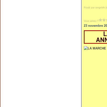
Posté par sergeblh à
Vous aimez ?
23 novembre 2
L
ANN