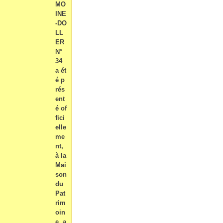
MO
INE
-DO
LL
ER
N°
34
a ét
é p
rés
ent
é of
fici
elle
me
nt,
à la
Mai
son
du
Pat
rim
oin
e, a