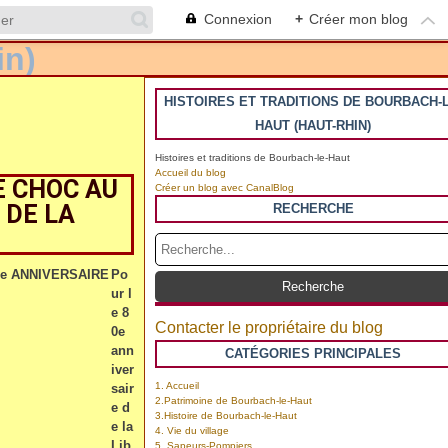
Connexion
+
Créer mon blog
HISTOIRES ET TRADITIONS DE BOURBACH-L
HAUT (HAUT-RHIN)
Histoires et traditions de Bourbach-le-Haut
Accueil du blog
E CHOC AU
Créer un blog avec CanalBlog
 DE LA
RECHERCHE
Po
ur l
e 8
Contacter le propriétaire du blog
0e
ann
CATÉGORIES PRINCIPALES
iver
1. Accueil
sair
2.Patrimoine de Bourbach-le-Haut
e d
3.Histoire de Bourbach-le-Haut
e la
4. Vie du village
Lib
5. Sapeurs-Pompiers