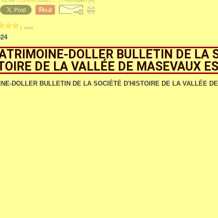
 10:48 -
Commentaires [
…
]
- Permalien [
#
]
1 vote
024
PATRIMOINE-DOLLER BULLETIN DE LA 
TOIRE DE LA VALLÉE DE MASEVAUX EST