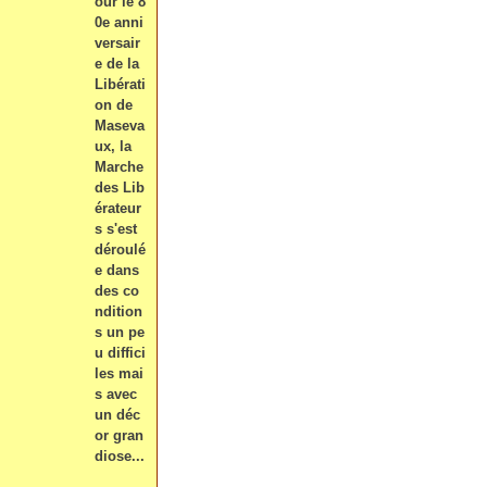
our le 8
0e anni
versair
e de la
Libérati
on de
Maseva
ux, la
Marche
des Lib
érateur
s s'est
déroulé
e dans
des co
ndition
s un pe
u diffici
les mai
s avec
un déc
or gran
diose...