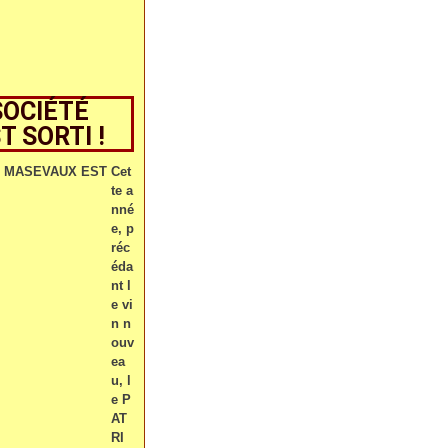
SOCIÉTÉ
 SORTI !
Cet
te a
nné
e, p
réc
éda
nt l
e vi
n n
ouv
ea
u, l
e P
AT
RI