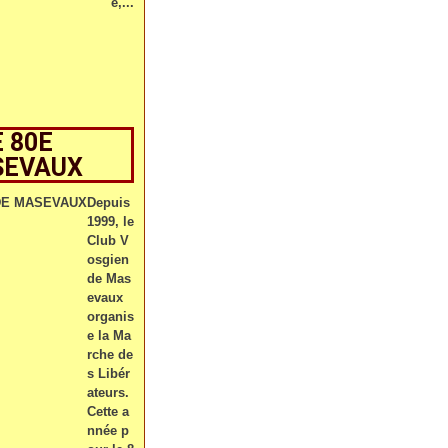
e,...
 80E
SEVAUX
Depuis
1999, le
Club V
osgien
de Mas
evaux
organis
e la Ma
rche de
s Libér
ateurs.
Cette a
nnée p