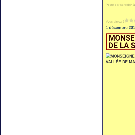
Posté par sergeblh à
Vous aimez ?
1 décembre 201
MONSEI
DE LA 