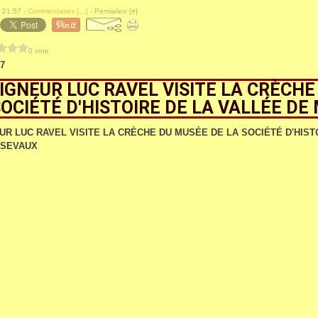
 21:57 -
Commentaires [
…
]
- Permalien [
#
]
0 vote
7
GNEUR LUC RAVEL VISITE LA CRÈCHE
SOCIÉTÉ D'HISTOIRE DE LA VALLÉE D