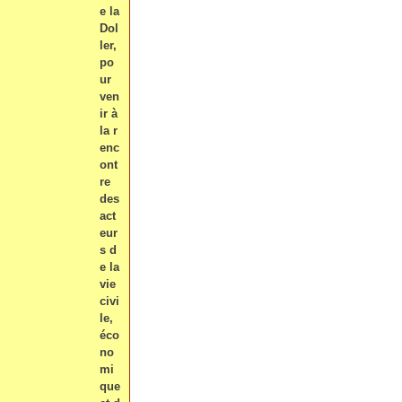
e la
Dol
ler,
po
ur
ven
ir à
la r
enc
ont
re
des
act
eur
s d
e la
vie
civi
le,
éco
no
mi
que