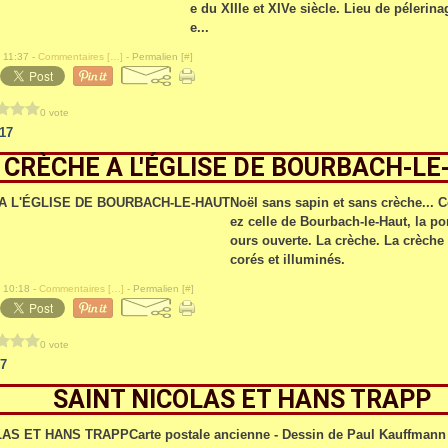
e du XIIIe et XIVe siècle. Lieu de pélerina
e...
 11:37 -
Commentaires [
…
]
- Permalien [
#
]
0 vote
17
 CRÈCHE A L'ÉGLISE DE BOURBACH-L
Noël sans sapin et sans crèche... Ce
ez celle de Bourbach-le-Haut, la por
ours ouverte. La crèche. La crèche 
corés et illuminés.
 10:18 -
Commentaires [
…
]
- Permalien [
#
]
0 vote
7
SAINT NICOLAS ET HANS TRAPP
Carte postale ancienne - Dessin de Paul Kauffmann 