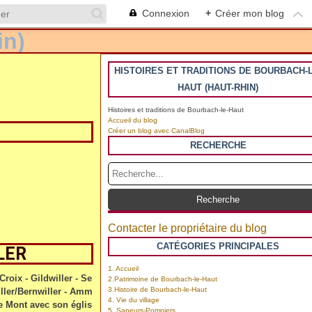
Connexion
+
Créer mon blog
HISTOIRES ET TRADITIONS DE BOURBACH-L
HAUT (HAUT-RHIN)
Histoires et traditions de Bourbach-le-Haut
Accueil du blog
Créer un blog avec CanalBlog
RECHERCHE
Contacter le propriétaire du blog
CATÉGORIES PRINCIPALES
LER
1. Accueil
roix - Gildwiller - Se
2.Patrimoine de Bourbach-le-Haut
3.Histoire de Bourbach-le-Haut
ller/Bernwiller - Amm
4. Vie du village
 le Mont avec son églis
5. Sapeurs-Pompiers