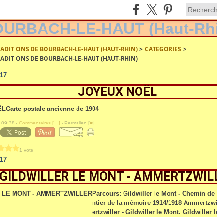
RADITIONS DE BOURBACH-LE-HAUT (HAUT-RHIN)
>
CATEGORIES
>
RADITIONS DE BOURBACH-LE-HAUT (HAUT-RHIN)
17
JOYEUX NOËL
Carte postale ancienne de 1904
 09:38 -
Commentaires [
…
]
- Permalien [
#
]
1 vote
17
GILDWILLER LE MONT - AMMERTZWIL
Parcours: Gildwiller le Mont - Chemin de C
ntier de la mémoire 1914/1918 Ammertzwi
ertzwiller - Gildwiller le Mont. Gildwiller