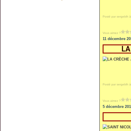
Posté par sergeblh à
Vous aimez ?
11 décembre 20
LA
Posté par sergeblh à
Vous aimez ?
5 décembre 201