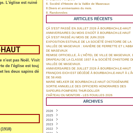
ge. L'église est ruiné
6. Société d'Histoire de la Vallée de Masevaux
8.Divers et anniversaires du mois.
8. Randonnées
ARTICLES RÉCENTS
ÇÀ S'EST PASSÉ EN JUILLET 2026 À BOURBACH-LE-HAUT
ANNIVERSAIRES DU MOIS D'AOÛT À BOURBACH-LE-HAUT
ÇÀ S'EST PASSÉ AU MOIS DE JUIN 2026
EXPOSITION ESTIVALE DE LA SOCIÉTÉ D'HISTOIRE DE LA
VALLÉE DE MASEVAUX : XAVIÈRE DE FERRETTE ET L'ABB
E-HAUT
DE MASEVAUX
REMISE OFFICIELLE, À L'HÔTEL DE VILLE DE MASEVAUX, 
 n'est pas Noël. Visit
DRAPEAU DE LA CLASSE 1937 À la SOCIÉTÉ D'HISTOIRE D
VALLÉE DE MASEVAUX.
te de l'église est touj
ANNIVERSAIRES DE JUILLET 2026 À BOURBACH-LE-HAUT
et les deux sapins dé
FRANÇOIS EICH EST DÉCÉDÉ À BOURBACH-LE-HAUT À L'
DE 58 ANS
MARIE WELKER DE BOURBACH-LE-HAUT OCTOGÉNAIRE
SORTIE ANNUELLE DES OFFICIERS HONORAIRES DES
SAPEURS-POMPIERS THUR-DOLLER
CHÂTEAU DU MONTORI - LES FOUILLES 2026
ARCHIVES
2026
2025
Août
(1)
2024
Juillet
Décembre
(4)
(3)
2023
Juin
Novembre
Décembre
(6)
(8)
(8)
(1918)
2022
Mai
Octobre
Novembre
Décembre
(2)
(3)
(7)
(6)