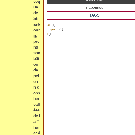
vêq
ue
8 abonnés
de
TAGS
Str
asb
UT
(1)
our
drapeau
(1)
il
(1)
g,
pre
nd
son
bât
on
de
pèl
eri
n d
ans
les
vall
ées
de l
a T
hur
et d